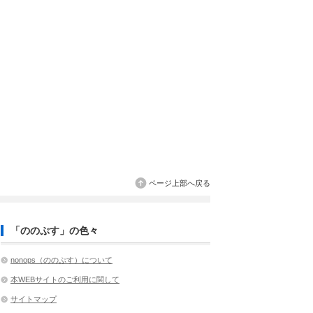
ページ上部へ戻る
「ののぷす」の色々
nonops（ののぷす）について
本WEBサイトのご利用に関して
サイトマップ