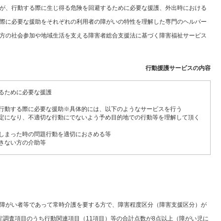
が、行動する際に生じ得る危険を回避するために必要な援護、外出時における
際に必要な援助をそれぞれの利用者の障がいの特性を理解した専門のヘルパー
方の社会参加や地域生活を支える障害者総合支援法に基づく障害福祉サービス
行動援護サービスの内容
るために必要な援護
行動する際に必要な援助※具体的には、以下のようなサービスを行う
定になり、不適切な行動にでないよう予め目的地での行動等を理解して頂く
しまった時の問題行動を適切におさめる等
きない方の介助等
障がい者等であって常時介護を要する方で、障害程度区分（障害支援区分）が
定調査項目のうち行動関連項目（11項目）等の合計点数が8点以上（障がい児に