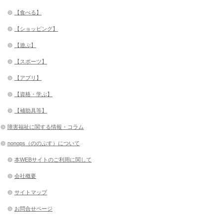
【食べる】
【ショッピング】
【遊ぶ】
【スポーツ】
【アプリ】
【資格・学ぶ】
【補助具等】
障害福祉に関する情報・コラム
nonops（ののぷす）について
本WEBサイトのご利用に関して
会社概要
サイトマップ
お問合せページ